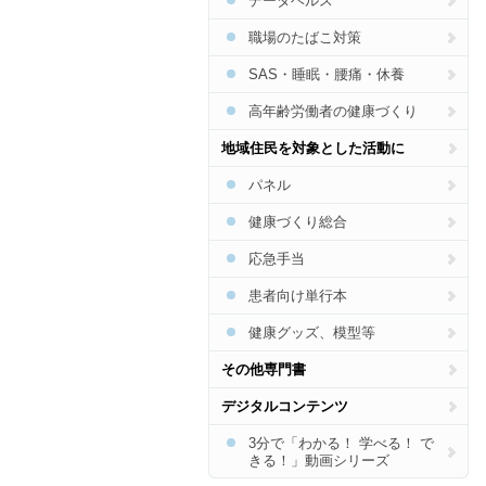
データヘルス
認知症
職場のたばこ対策
フレイル・低栄養
SAS・睡眠・腰痛・休養
熱中症
がん
高年齢労働者の健康づくり
地域住民を対象とした活動に
パネル
健康づくり総合
応急手当
患者向け単行本
健康グッズ、模型等
その他専門書
デジタルコンテンツ
3分で「わかる！ 学べる！ で
きる！」動画シリーズ