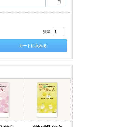
円
数量:
防であな
検診と予防であな