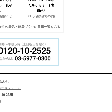
う 乳が
たを守ろう 子宮
ん
頸がん
価格65円)
71円(税抜価格65円)
女性の病気・健康づくりの書籍一覧をみる
合わせ
合わせフォーム
0-10-2525
報