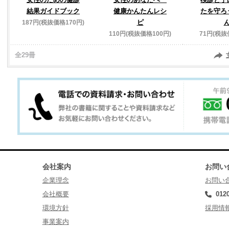
結果ガイドブック
健康かんたんレシ
たを守ろ
ピ
187円(税抜価格170円)
110円(税抜価格100円)
71円(税抜
全29冊
会社案内
お問い
企業理念
お問い
会社概要
012
環境方針
採用情
事業案内