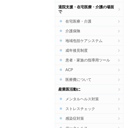
脳卒中
生活習慣病予防総合
特定健診・特定保健指導総合
退院支援・在宅医療・介護の場面
CKD
で
食事
COPD
在宅医療・介護
運動
骨粗しょう症
介護保険
禁煙
花粉症・アレルギー
地域包括ケアシステム
アルコール
SAS
成年後見制度
肝炎・肝臓病
患者・家族の指導用ツール
インフルエンザ
ACP
食中毒
医療費について
梅毒
産業医活動に
結核
メンタルヘルス対策
HIV・エイズ・STI
ストレスチェック
麻しん・風しん
感染症対策
ジカウイルス・デング熱