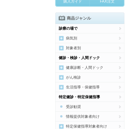
購入ガイド
FAX注文
商品ジャンル
診療の場で
病気別
新型コロナウイルス感染症
対象者別
高血圧
女性の病気・健康づくり
健診・検診・人間ドック
糖尿病
妊産婦向け
健康診断・人間ドック
脂質異常症
乳幼児向け
健診・人間ドック受診勧奨
がん検診
痛風・高尿酸血症
子どもの病気・健康づくり
健診・人間ドックの結果通
がん総合
生活指導・保健指導
知・結果説明
肥満
高齢者の健康づくり
がん検診の受診勧奨、結果説
運動
特定健診・特定保健指導
明
メタボリックシンドローム
メンタルヘルス
食事
受診勧奨
貧血
歯科
禁煙
情報提供対象者向け
心臓病
アルコール
特定保健指導対象者向け