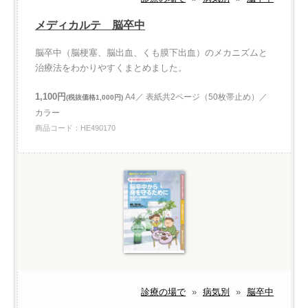
メディカルテ 脳卒中
脳卒中（脳梗塞、脳出血、くも膜下出血）のメカニズムと
治療法をわかりやすくまとめました。
1,100円
A4／ 表紙共2ページ（50枚帯止め）／
(税抜価格1,000円)
カラー
商品コード：HE490170
診療の場で
»
病気別
»
脳卒中