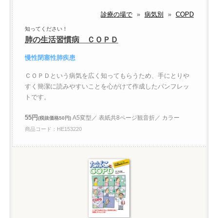
診療の場で
»
病気別
»
COPD
知ってください！
肺の生活習慣病 ＣＯＰＤ
慢性閉塞性肺疾患
ＣＯＰＤという病気を広く知ってもらうため、手にとりや
すく簡潔に読みやすいことを心がけて作成したパンフレッ
トです。
55円
A5変型／ 表紙共8ページ観音折／ カラー
(税抜価格50円)
商品コード：HE153220