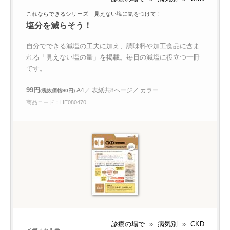
これならできるシリーズ 見えない塩に気をつけて！
塩分を減らそう！
自分でできる減塩の工夫に加え、調味料や加工食品に含ま
れる「見えない塩の量」を掲載。毎日の減塩に役立つ一冊
です。
99円
A4／ 表紙共8ページ／ カラー
(税抜価格90円)
商品コード：HE080470
診療の場で
»
病気別
»
CKD