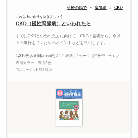
診療の場で
»
病気別
»
CKD
これ以上の進行を防ぎましょう
CKD（慢性腎臓病）といわれたら
すでにCKDといわれた方に向けて、CKDの基礎から、今以
上の進行を防ぐためのポイントなどを説明します。
1,210円
A4／ 表紙共2ページ（50枚帯止め）／
(税抜価格1,100円)
表面カラー、裏面2色
商品コード：HE152910