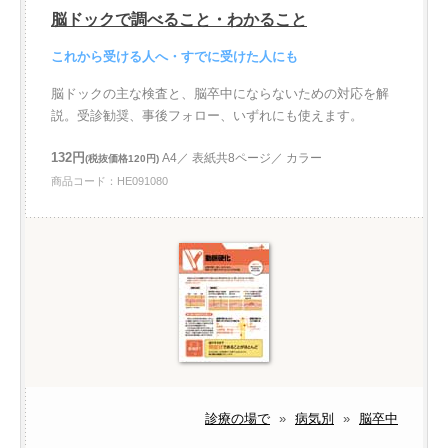
脳ドックで調べること・わかること
これから受ける人へ・すでに受けた人にも
脳ドックの主な検査と、脳卒中にならないための対応を解
説。受診勧奨、事後フォロー、いずれにも使えます。
132円
A4／ 表紙共8ページ／ カラー
(税抜価格120円)
商品コード：HE091080
診療の場で
»
病気別
»
脳卒中