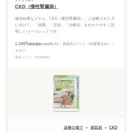
メディカルテ
CKD（慢性腎臓病）
健診結果などから「CKD（慢性腎臓病）」と診断された方
に向けて、「病態」「症状」「治療法」をわかりやすく説
明したリーフレットです。
1,100円
A4／ 表紙共2ページ（50枚帯止め）／
(税抜価格1,000円)
カラー
商品コード：HE490060
診療の場で
»
病気別
»
CKD