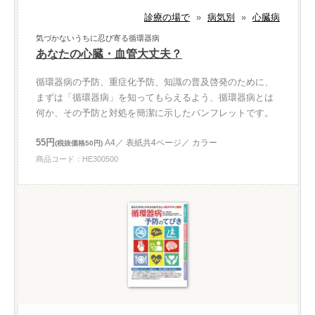
診療の場で
»
病気別
»
心臓病
気づかないうちに忍び寄る循環器病
あなたの心臓・血管大丈夫？
循環器病の予防、重症化予防、知識の普及啓発のために、
まずは「循環器病」を知ってもらえるよう、循環器病とは
何か、その予防と対処を簡潔に示したパンフレットです。
55円
A4／ 表紙共4ページ／ カラー
(税抜価格50円)
商品コード：HE300500