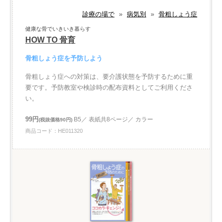
診療の場で
»
病気別
»
骨粗しょう症
健康な骨でいきいき暮らす
HOW TO 骨育
骨粗しょう症を予防しよう
骨粗しょう症への対策は、要介護状態を予防するために重
要です。予防教室や検診時の配布資料としてご利用くださ
い。
99円
B5／ 表紙共8ページ／ カラー
(税抜価格90円)
商品コード：HE011320