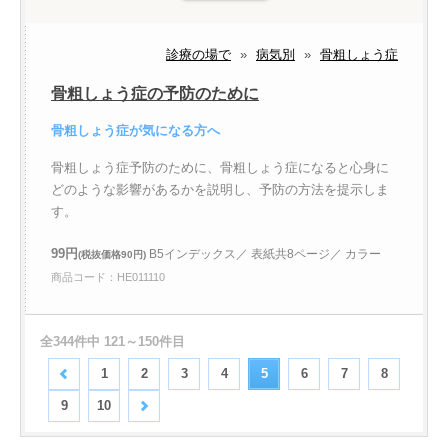
診療の場で
»
病気別
»
骨粗しょう症
骨粗しょう症の予防のために
骨粗しょう症が気になる方へ
骨粗しょう症予防のために、骨粗しょう症になると心身に
どのような影響があるかを説明し、予防の方法を提示しま
す。
99円
B5インデックス／ 表紙共8ページ／ カラー
(税抜価格90円)
商品コード：HE011110
全344件中 121～150件目
1
2
3
4
5
6
7
8
9
10