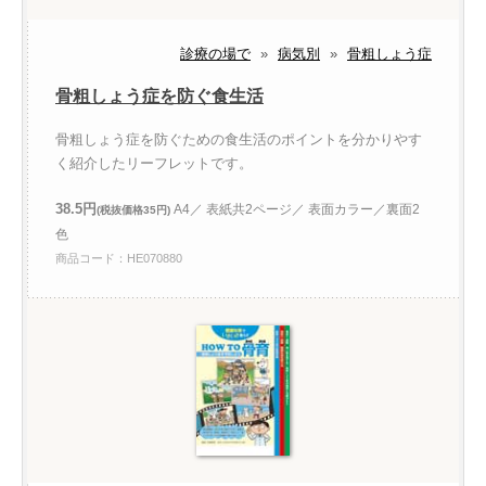
診療の場で
»
病気別
»
骨粗しょう症
骨粗しょう症を防ぐ食生活
骨粗しょう症を防ぐための食生活のポイントを分かりやす
く紹介したリーフレットです。
38.5円
A4／ 表紙共2ページ／ 表面カラー／裏面2
(税抜価格35円)
色
商品コード：HE070880