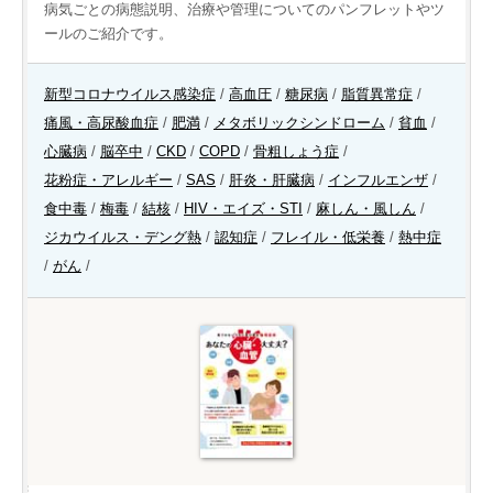
病気ごとの病態説明、治療や管理についてのパンフレットやツ
ールのご紹介です。
新型コロナウイルス感染症
/
高血圧
/
糖尿病
/
脂質異常症
/
痛風・高尿酸血症
/
肥満
/
メタボリックシンドローム
/
貧血
/
心臓病
/
脳卒中
/
CKD
/
COPD
/
骨粗しょう症
/
花粉症・アレルギー
/
SAS
/
肝炎・肝臓病
/
インフルエンザ
/
食中毒
/
梅毒
/
結核
/
HIV・エイズ・STI
/
麻しん・風しん
/
ジカウイルス・デング熱
/
認知症
/
フレイル・低栄養
/
熱中症
/
がん
/