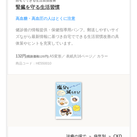
自宅でできる生活習慣改善
腎臓を守る生活習慣
高血糖・高血圧の人はとくに注意
健診後の情報提供・保健指導用パンフ。郵送しやすいサイ
ズながら最新情報に基づき自宅でできる生活習慣改善の具
体策やヒントを充実しています。
132円
A5変形／ 表紙共16ページ／ カラー
(税抜価格120円)
商品コード：HE550010
診療の場で
»
病気別
»
CKD