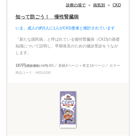
診療の場で
»
病気別
»
CKD
知って防ごう！ 慢性腎臓病
いま、成人の約5人に1人がCKD患者と推計されています
「新たな国民病」と呼ばれている慢性腎臓病（CKD)の基礎
知識について説明し、早期発見のための健診受診をうなが
します。
187円
B5／ 表紙4ページ＋本文16ページ／ カラー
(税抜価格170円)
商品コード：HE011030