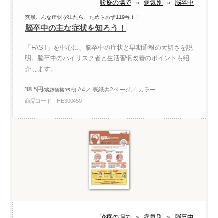
診療の場で
»
病気別
»
脳卒中
突然こんな症状が出たら、ためらわず119番！！
脳卒中の主な症状を知ろう！
「FAST」を中心に、脳卒中の症状と早期通報の大切さを説
明。脳卒中のハイリスク者と生活習慣改善のポイントも紹
介します。
38.5円
A4／ 表紙共2ページ／ カラー
(税抜価格35円)
商品コード：HE300450
診療の場で
»
病気別
»
脳卒中