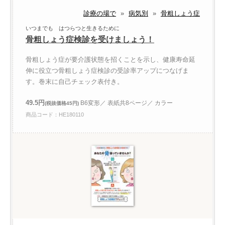
診療の場で
»
病気別
»
骨粗しょう症
いつまでも はつらつと生きるために
骨粗しょう症検診を受けましょう！
骨粗しょう症が要介護状態を招くことを示し、健康寿命延
伸に役立つ骨粗しょう症検診の受診率アップにつなげま
す。巻末に自己チェック表付き。
49.5円
B6変形／ 表紙共8ページ／ カラー
(税抜価格45円)
商品コード：HE180110