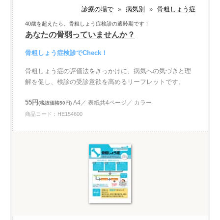
診療の場で
»
病気別
»
骨粗しょう症
40歳を超えたら、骨粗しょう症検診の適齢期です！
あなたの骨弱っていませんか？
骨粗しょう症検診でCheck！
骨粗しょう症の評価法をきっかけに、病気への気づきと理
解を促し、検診の受診意欲を高めるリーフレットです。
55円
A4／ 表紙共4ページ／ カラー
(税抜価格50円)
商品コード：HE154600