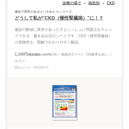
診療の場で
»
病気別
»
CKD
健診で異常があるといわれたらシリーズ
どうして私が“CKD（慢性腎臓病）”に！？
健診の数値に異常があった方といっしょに問題点をチェッ
クできる、書き込み式のシートです。CKD（慢性腎臓病）
の危険性を、図解でわかりやすく解説。
1,100円
A4／ 表紙共2ページ（50枚帯止め）／
(税抜価格1,000円)
カラー
商品コード：HE290570