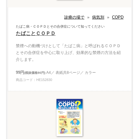
診療の場で
»
病気別
»
COPD
たばこ病・ＣＯＰＤとその合併症について知ってください
たばことＣＯＰＤ
禁煙への動機づけとして「たばこ病」と呼ばれるＣＯＰＤ
とその合併症を中心に取り上げ、効果的な禁煙の方法を紹
介します。
99円
A4／ 表紙共8ページ／ カラー
(税抜価格90円)
商品コード：HE152830