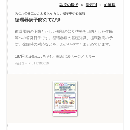
診療の場で
»
病気別
»
心臓病
あなたの命にかかわるおそろしい脳卒中や心臓病
循環器病予防のてびき
循環器病の予防と正しい知識の普及啓発を目的とした住民
等への啓発冊子です。循環器病の基礎知識、循環器病の予
防、発症時の対応などを、わかりやすくまとめています。
187円
A4／ 表紙共16ページ／ カラー
(税抜価格170円)
商品コード：HE300510