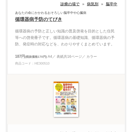
診療の場で
»
病気別
»
脳卒中
あなたの命にかかわるおそろしい脳卒中や心臓病
循環器病予防のてびき
循環器病の予防と正しい知識の普及啓発を目的とした住民
等への啓発冊子です。循環器病の基礎知識、循環器病の予
防、発症時の対応などを、わかりやすくまとめています。
187円
A4／ 表紙共16ページ／ カラー
(税抜価格170円)
商品コード：HE300510