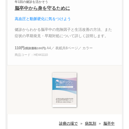
年1回の健診を活かそう
脳卒中から身を守るために
高血圧と動脈硬化に気をつけよう
健診からわかる脳卒中の危険因子と生活改善の方法、また
症状の早期発見・早期対処について詳しく説明します。
110円
A4／ 表紙共8ページ／ カラー
(税抜価格100円)
商品コード：HE441110
診療の場で
»
病気別
»
脳卒中