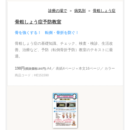
診療の場で
»
病気別
»
骨粗しょう症
骨粗しょう症予防教室
骨を強くする！ 転倒・骨折を防ぐ！
骨粗しょう症の基礎知識、チェック、検査・検診、生活改
善、治療など、予防（転倒骨折予防）教室のテキストに最
適。
198円
A4／ 表紙4ページ＋本文16ページ／ カラー
(税抜価格180円)
商品コード：HE151590