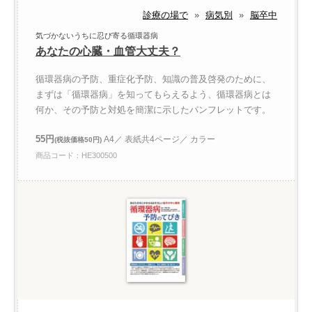
診療の場で
»
病気別
»
脳卒中
気づかないうちに忍び寄る循環器病
あなたの心臓・血管大丈夫？
循環器病の予防、重症化予防、知識の普及啓発のために、
まずは「循環器病」を知ってもらえるよう、循環器病とは
何か、その予防と対処を簡潔に示したパンフレットです。
55円
A4／ 表紙共4ページ／ カラー
(税抜価格50円)
商品コード：HE300500