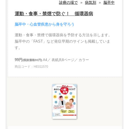
診療の場で
»
病気別
»
脳卒中
運動・食事・禁煙で防ぐ！ 循環器病
脳卒中・心血管疾患から身を守ろう
運動・食事・禁煙で循環器病を予防する方法を示します。
脳卒中の「FAST」など発症早期のサインも掲載していま
す。
99円
A4／ 表紙共8ページ／ カラー
(税抜価格90円)
商品コード：HE011570