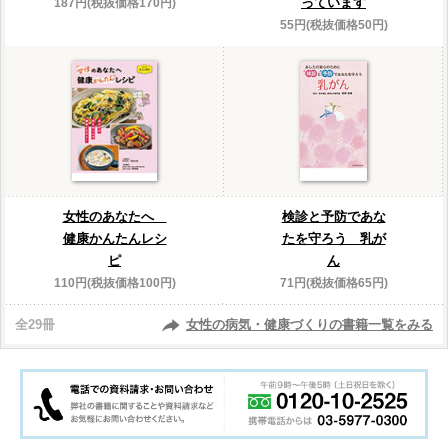
っています
187円(税抜価格170円)
55円(税抜価格50円)
女性のあなたへ
検診と予防であな
健康かんたんレシ
たを守ろう 乳が
ピ
ん
110円(税抜価格100円)
71円(税抜価格65円)
全29冊
女性の病気・健康づくりの書籍一覧をみる