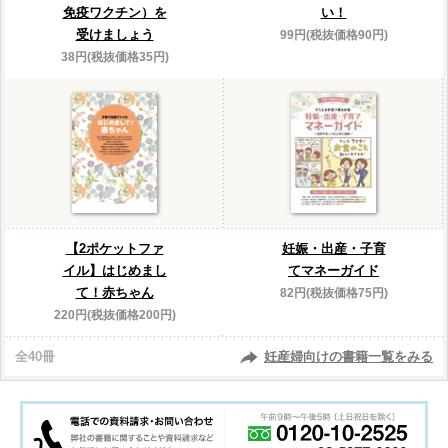
免疫ワクチン）を
い！
受けましょう
99円(税抜価格90円)
38円(税抜価格35円)
【2ポケットファ
妊娠・出産・子育
イル】はじめまし
てマネーガイド
て！赤ちゃん
82円(税抜価格75円)
220円(税抜価格200円)
全40冊
妊産婦向けの書籍一覧をみる