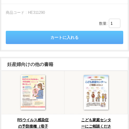
商品コード : HE311290
数量:
妊産婦向けの他の書籍
RSウイルス感染症
こども家庭センタ
の予防接種（母子
ーにご相談くださ