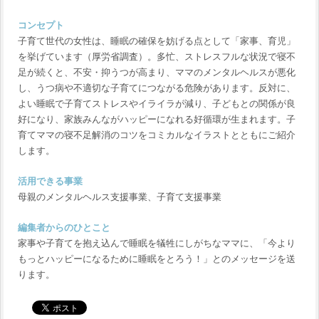
コンセプト
子育て世代の女性は、睡眠の確保を妨げる点として「家事、育児」
を挙げています（厚労省調査）。多忙、ストレスフルな状況で寝不
足が続くと、不安・抑うつが高まり、ママのメンタルヘルスが悪化
し、うつ病や不適切な子育てにつながる危険があります。反対に、
よい睡眠で子育てストレスやイライラが減り、子どもとの関係が良
好になり、家族みんながハッピーになれる好循環が生まれます。子
育てママの寝不足解消のコツをコミカルなイラストとともにご紹介
します。
活用できる事業
母親のメンタルヘルス支援事業、子育て支援事業
編集者からのひとこと
家事や子育てを抱え込んで睡眠を犠牲にしがちなママに、「今より
もっとハッピーになるために睡眠をとろう！」とのメッセージを送
ります。