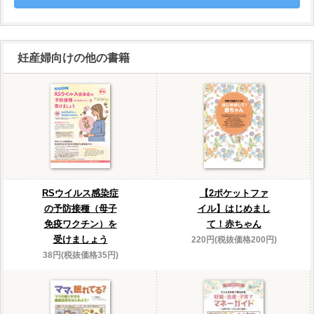
妊産婦向けの他の書籍
RSウイルス感染症
【2ポケットファ
の予防接種（母子
イル】はじめまし
免疫ワクチン）を
て！赤ちゃん
受けましょう
220円(税抜価格200円)
38円(税抜価格35円)