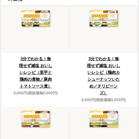
3分でわかる！無
3分でわかる！無
理せず減塩 おいし
理せず減塩 おいし
いレシピ（里芋と
いレシピ（鶏肉カ
鶏肉の煮物／豚肉
シューナッツいた
トマトソース煮）
め／チリビーン
ズ）
6,600円(税抜価格6,000円)
6,600円(税抜価格6,000円)