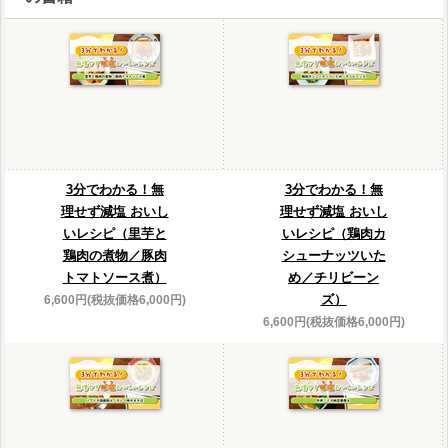
3分でわかる！無
3分でわかる！無
理せず減塩 おいし
理せず減塩 おいし
いレシピ（里芋と
いレシピ（鶏肉カ
鶏肉の煮物／豚肉
シューナッツいた
トマトソース煮）
め／チリビーン
ズ）
6,600円(税抜価格6,000円)
6,600円(税抜価格6,000円)